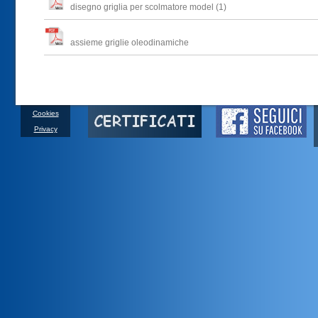
disegno griglia per scolmatore model (1)
assieme griglie oleodinamiche
Cookies
Privacy