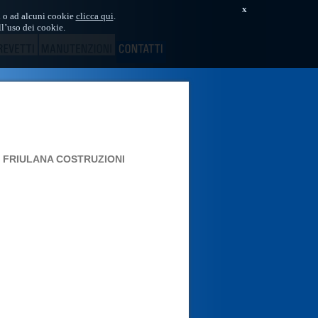
x
ti o ad alcuni cookie
clicca qui
.
l’uso dei cookie.
A
FRIULANA COSTRUZIONI