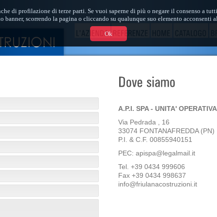
che di profilazione di terze parti. Se vuoi saperne di più o negare il consenso a tut
 banner, scorrendo la pagina o cliccando su qualunque suo elemento acconsenti al
Ok
A.P.I. SPA - UNITA' OPERATIV
Via Pedrada , 16
33074 FONTANAFREDDA (PN)
P.I. & C.F. 00855940151
PEC: apispa@legalmail.it
Tel. +39 0434 999606
Fax +39 0434 998637
info@friulanacostruzioni.it