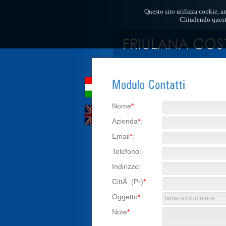
Questo sito utilizza cookie, an
Chiudendo questo
Nome
*
:
Azienda
*
:
Email
*
:
Telefono
:
Indirizzo
:
CittÃ (Pr)
*
:
Oggetto
*
:
Note
*
: